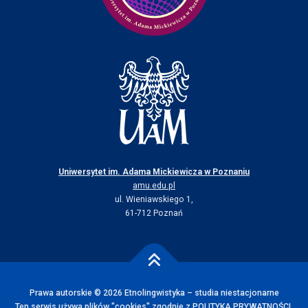
Uniwersytet im. Adama Mickiewicza w Poznaniu
amu.edu.pl
ul. Wieniawskiego 1,
61-712 Poznań
Prawa autorskie © 2026 Etnolingwistyka – studia niestacjonarne
Ten serwis używa plików "cookies" zgodnie z
POLITYKA PRYWATNOŚCI
.